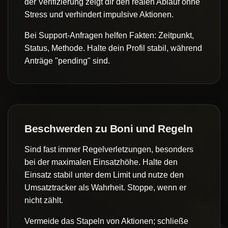
der Verifizierung zeigt dir den realen Ablauf ohne
Stress und verhindert impulsive Aktionen.
Bei Support-Anfragen helfen Fakten: Zeitpunkt,
Status, Methode. Halte dein Profil stabil, während
Anträge "pending" sind.
Beschwerden zu Boni und Regeln
Sind fast immer Regelverletzungen, besonders
bei der maximalen Einsatzhöhe. Halte den
Einsatz stabil unter dem Limit und nutze den
Umsatztracker als Wahrheit. Stoppe, wenn er
nicht zählt.
Vermeide das Stapeln von Aktionen; schließe