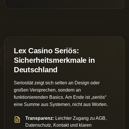
Lex Casino Seriös:
Sicherheitsmerkmale in
Deutschland
Seriosität zeigt sich selten an Design oder
großen Versprechen, sondern an
funktionierenden Basics. Am Ende ist „seriös“
eine Summe aus Systemen, nicht aus Worten.
Transparenz:
Leichter Zugang zu AGB,
Datenschutz, Kontakt und klaren