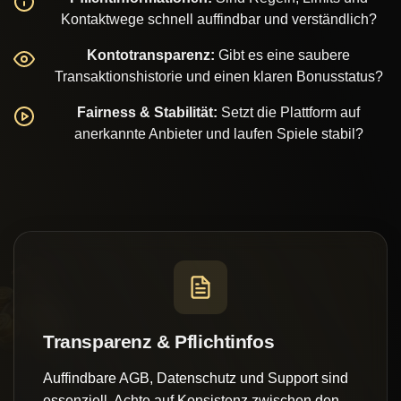
Kontaktwege schnell auffindbar und verständlich?
Kontotransparenz:
Gibt es eine saubere
Transaktionshistorie und einen klaren Bonusstatus?
Fairness & Stabilität:
Setzt die Plattform auf
anerkannte Anbieter und laufen Spiele stabil?
Transparenz & Pflichtinfos
Auffindbare AGB, Datenschutz und Support sind
essenziell. Achte auf Konsistenz zwischen den