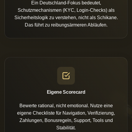
Ein Deutschland-Fokus bedeutet,
Schutzmechanismen (KYC, Login-Checks) als
Sicherheitslogik zu verstehen, nicht als Schikane.
Das führt zu reibungsärmeren Abläufen.
Eigene Scorecard
Bewerte rational, nicht emotional. Nutze eine
eigene Checkliste für Navigation, Verifizierung,
Zahlungen, Bonusregeln, Support, Tools und
Stabilität.