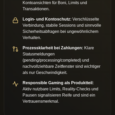
Kontoansichten für Boni, Limits und
Transaktionen.
Login- und Kontoschutz:
Verschlüsselte
Verbindung, stabile Sessions und sinnvolle
Sicherheitsabfragen bei ungewöhnlichem
Verhalten.
Prozessklarheit bei Zahlungen:
Klare
Statusmeldungen
(pending/processing/completed) und
nachvollziehbare Zeitfenster sind wichtiger
als nur Geschwindigkeit.
Responsible Gaming als Produktteil:
Aktiv nutzbare Limits, Reality-Checks und
Pausen signalisieren Reife und sind ein
Vertrauensmerkmal.