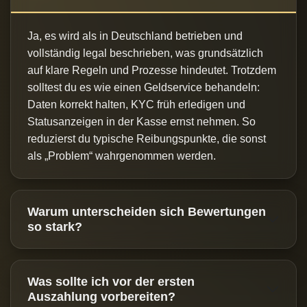
Ja, es wird als in Deutschland betrieben und
vollständig legal beschrieben, was grundsätzlich
auf klare Regeln und Prozesse hindeutet. Trotzdem
solltest du es wie einen Geldservice behandeln:
Daten korrekt halten, KYC früh erledigen und
Statusanzeigen in der Kasse ernst nehmen. So
reduzierst du typische Reibungspunkte, die sonst
als „Problem“ wahrgenommen werden.
Warum unterscheiden sich Bewertungen
so stark?
Was sollte ich vor der ersten
Auszahlung vorbereiten?