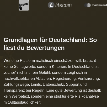
Grundlagen für Deutschland: So
liest du Bewertungen
Wer eine Plattform realistisch einschätzen will, braucht
keine Schlagworte, sondern Kriterien. In Deutschland ist
„sicher“ nicht nur ein Gefühl, sondern zeigt sich in
nachvollziehbaren Abläufen: Registrierung, Verifizierung,
Zahlungswege, Limits, Datenschutz, Support und
Transparenz bei Regeln. Eine gute Bewertung ist deshalb
kein Werbetext, sondern eine strukturierte Risikoanalyse
mit Alltagstauglichkeit.