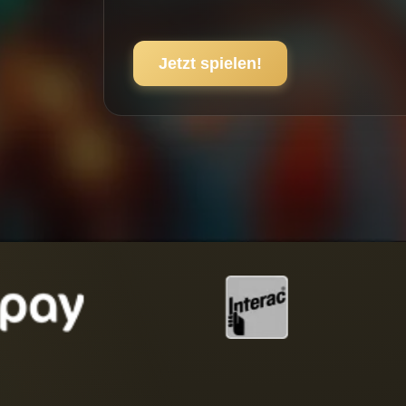
Jetzt spielen!