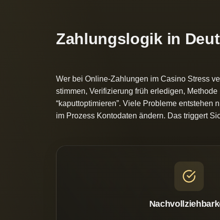
Zahlungslogik in Deut
Wer bei Online-Zahlungen im Casino Stress ver
stimmen, Verifizierung früh erledigen, Method
“kaputtoptimieren”. Viele Probleme entstehen nic
im Prozess Kontodaten ändern. Das triggert Sich
Nachvollziehbark