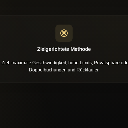
Zielgerichtete Methode
iel: maximale Geschwindigkeit, hohe Limits, Privatsphäre oder 
Doppelbuchungen und Rückläufer.