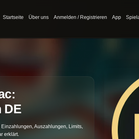
Startseite
Über uns
Anmelden / Registrieren
App
Spiel
ac:
n DE
 Einzahlungen, Auszahlungen, Limits,
 erklärt.