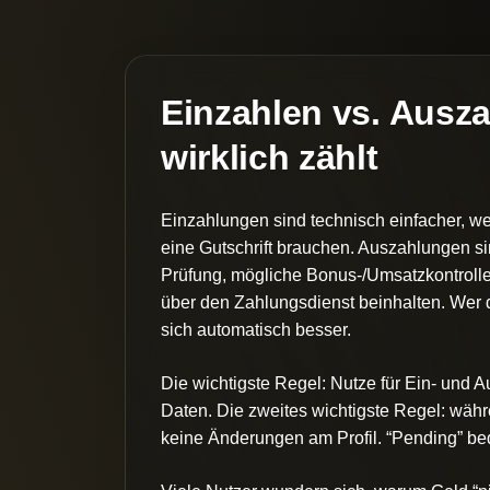
Einzahlen vs. Ausz
wirklich zählt
Einzahlungen sind technisch einfacher, wei
eine Gutschrift brauchen. Auszahlungen sin
Prüfung, mögliche Bonus-/Umsatzkontrolle
über den Zahlungsdienst beinhalten. Wer d
sich automatisch besser.
Die wichtigste Regel: Nutze für Ein- und 
Daten. Die zweites wichtigste Regel: wäh
keine Änderungen am Profil. “Pending” be