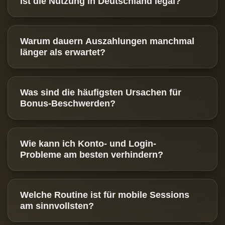
Ist die Nutzung in Deutschland legal?
Warum dauern Auszahlungen manchmal
länger als erwartet?
Was sind die häufigsten Ursachen für
Bonus-Beschwerden?
Wie kann ich Konto- und Login-
Probleme am besten verhindern?
Welche Routine ist für mobile Sessions
am sinnvollsten?