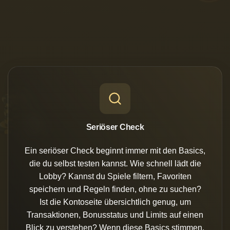
Seriöser Check
Ein seriöser Check beginnt immer mit den Basics,
die du selbst testen kannst. Wie schnell lädt die
Lobby? Kannst du Spiele filtern, Favoriten
speichern und Regeln finden, ohne zu suchen?
Ist die Kontoseite übersichtlich genug, um
Transaktionen, Bonusstatus und Limits auf einen
Blick zu verstehen? Wenn diese Basics stimmen,