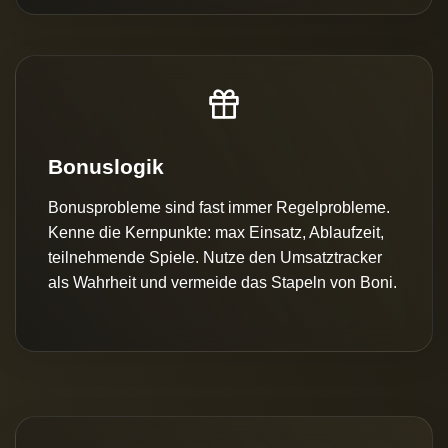
Bonuslogik
Bonusprobleme sind fast immer Regelprobleme.
Kenne die Kernpunkte: max Einsatz, Ablaufzeit,
teilnehmende Spiele. Nutze den Umsatztracker
als Wahrheit und vermeide das Stapeln von Boni.