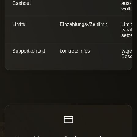
Cashout
auszah
wollen
Limits
Einzahlungs-/Zeitlimit
Limits
„später
setzen
Supportkontakt
konkrete Infos
vage
Besch