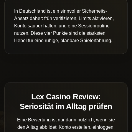
In Deutschland ist ein sinnvoller Sicherheits-
Ansatz daher: früh verifizieren, Limits aktivieren,
Konto sauber halten, und eine Sessionroutine
nutzen. Diese vier Punkte sind die stärksten
Hebel für eine ruhige, planbare Spielerfahrung.
Lex Casino Review:
Seriosität im Alltag prüfen
Eine Bewertung ist nur dann nützlich, wenn sie
den Alltag abbildet: Konto erstellen, einloggen,