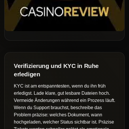
Verifizierung und KYC in Ruhe
erledigen
KYC ist am entspanntesten, wenn du ihn früh
erledigst. Lade klare, gut lesbare Dateien hoch.
Vermeide Änderungen während ein Prozess läuft.
Wenn du Support brauchst, beschreibe das
Problem präzise: welches Dokument, wann
hochgeladen, welcher Status sichtbar ist. Präzise