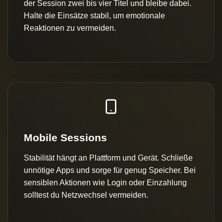
der Session zwei bis vier Titel und bleibe dabei.
Halte die Einsätze stabil, um emotionale
Reaktionen zu vermeiden.
Mobile Sessions
Stabilität hängt an Plattform und Gerät. Schließe
unnötige Apps und sorge für genug Speicher. Bei
sensiblen Aktionen wie Login oder Einzahlung
solltest du Netzwechsel vermeiden.