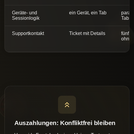
Geräte- und
ein Gerät, ein Tab
parall
Sessionlogik
Tabs/
Supportkontakt
Ticket mit Details
fünf T
ohne 
Auszahlungen: Konfliktfrei bleiben