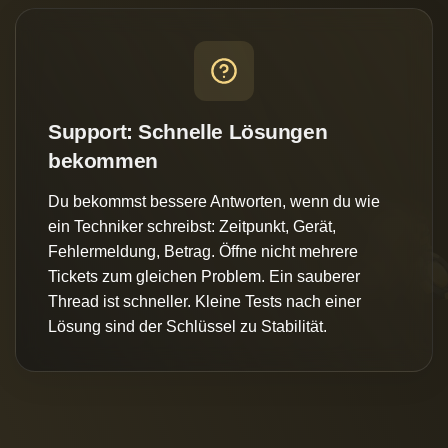
Support: Schnelle Lösungen
bekommen
Du bekommst bessere Antworten, wenn du wie
ein Techniker schreibst: Zeitpunkt, Gerät,
Fehlermeldung, Betrag. Öffne nicht mehrere
Tickets zum gleichen Problem. Ein sauberer
Thread ist schneller. Kleine Tests nach einer
Lösung sind der Schlüssel zu Stabilität.