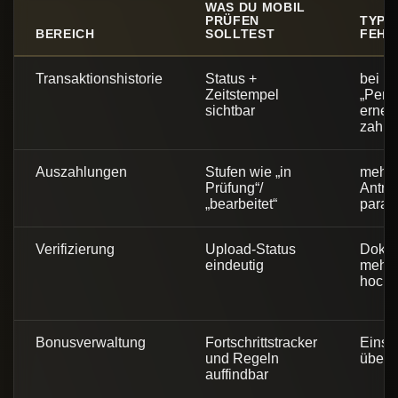
WAS DU MOBIL
PRÜFEN
TYPI
BEREICH
SOLLTEST
FEHL
Transaktionshistorie
Status +
bei
Zeitstempel
„Pend
sichtbar
erneu
zahle
Auszahlungen
Stufen wie „in
mehre
Prüfung“/
Anträ
„bearbeitet“
parall
Verifizierung
Upload-Status
Doku
eindeutig
mehrf
hochl
Bonusverwaltung
Fortschrittstracker
Einsat
und Regeln
übersc
auffindbar