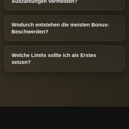
Auszahlungen vermeiden?
Wodurch entstehen die meisten Bonus-
Beschwerden?
Welche Limits sollte ich als Erstes
setzen?