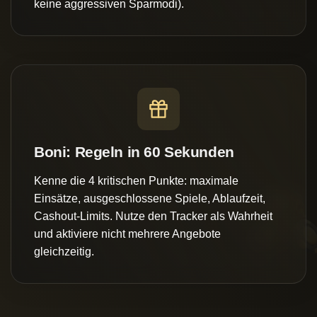
keine aggressiven Sparmodi).
Boni: Regeln in 60 Sekunden
Kenne die 4 kritischen Punkte: maximale
Einsätze, ausgeschlossene Spiele, Ablaufzeit,
Cashout-Limits. Nutze den Tracker als Wahrheit
und aktiviere nicht mehrere Angebote
gleichzeitig.