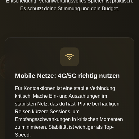
Entscheidung. Verantwortungsvolles Spielen ist praktisch:
Es schützt deine Stimmung und dein Budget.
Mobile Netze: 4G/5G richtig nutzen
Für Kontoaktionen ist eine stabile Verbindung
kritisch. Mache Ein- und Auszahlungen im
stabilsten Netz, das du hast. Plane bei häufigen
Reisen kürzere Sessions, um
Empfangsschwankungen in kritischen Momenten
zu minimieren. Stabilität ist wichtiger als Top-
Speed.