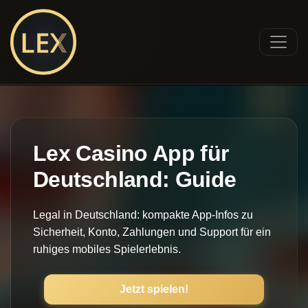
Lex Casino App für
Deutschland: Guide
Legal in Deutschland: kompakte App-Infos zu
Sicherheit, Konto, Zahlungen und Support für ein
ruhiges mobiles Spielerlebnis.
Jetzt spielen!