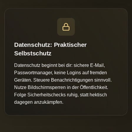
Datenschutz: Praktischer
Selbstschutz
Datenschutz beginnt bei dir: sichere E-Mail,
Passwortmanager, keine Logins auf fremden
Geräten. Steuere Benachrichtigungen sinnvoll.
Nutze Bildschirmsperren in der Öffentlichkeit.
Folge Sicherheitschecks ruhig, statt hektisch
dagegen anzukämpfen.