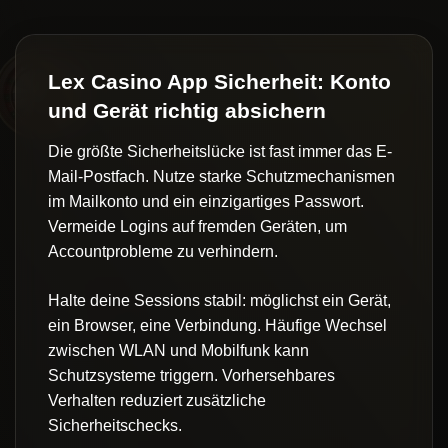
Lex Casino App Sicherheit: Konto
und Gerät richtig absichern
Die größte Sicherheitslücke ist fast immer das E-
Mail-Postfach. Nutze starke Schutzmechanismen
im Mailkonto und ein einzigartiges Passwort.
Vermeide Logins auf fremden Geräten, um
Accountprobleme zu verhindern.
Halte deine Sessions stabil: möglichst ein Gerät,
ein Browser, eine Verbindung. Häufige Wechsel
zwischen WLAN und Mobilfunk kann
Schutzsysteme triggern. Vorhersehbares
Verhalten reduziert zusätzliche
Sicherheitschecks.