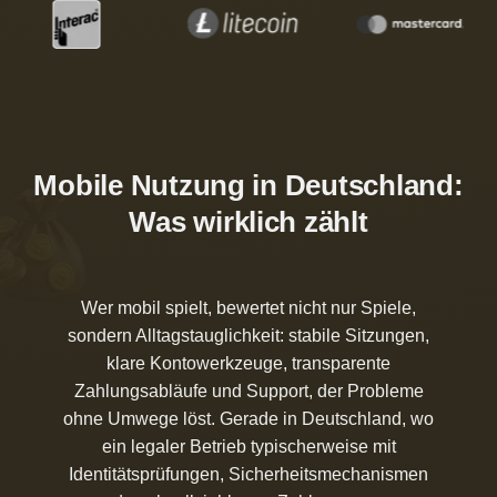
Mobile Nutzung in Deutschland:
Was wirklich zählt
Wer mobil spielt, bewertet nicht nur Spiele,
sondern Alltagstauglichkeit: stabile Sitzungen,
klare Kontowerkzeuge, transparente
Zahlungsabläufe und Support, der Probleme
ohne Umwege löst. Gerade in Deutschland, wo
ein legaler Betrieb typischerweise mit
Identitätsprüfungen, Sicherheitsmechanismen