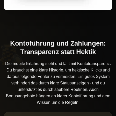
Kontoführung und Zahlungen:
Transparenz statt Hektik
Die mobile Erfahrung steht und fällt mit Kontotransparenz.
Du brauchst eine klare Historie, um hektische Klicks und
daraus folgende Fehler zu vermeiden. Ein gutes System
verhindert das durch klare Statusanzeigen - und du
unterstützt es durch saubere Routinen. Auch
Bonusangebote hängen an klarer Kontoführung und dem
Wissen um die Regeln.