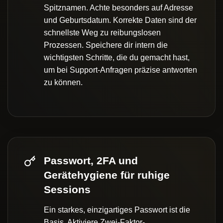
Spitznamen. Achte besonders auf Adresse
und Geburtsdatum. Korrekte Daten sind der
schnellste Weg zu reibungslosen
Prozessen. Speichere dir intern die
wichtigsten Schritte, die du gemacht hast,
um bei Support-Anfragen präzise antworten
zu können.
Passwort, 2FA und
Gerätehygiene für ruhige
Sessions
Ein starkes, einzigartiges Passwort ist die
Basis. Aktiviere Zwei-Faktor-