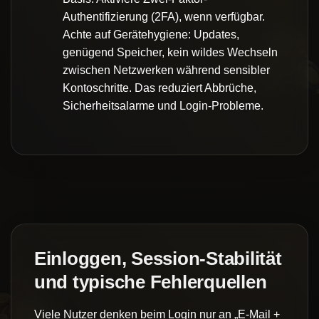
Authentifizierung (2FA), wenn verfügbar.
Achte auf Gerätehygiene: Updates,
genügend Speicher, kein wildes Wechseln
zwischen Netzwerken während sensibler
Kontoschritte. Das reduziert Abbrüche,
Sicherheitsalarme und Login-Probleme.
Einloggen, Session-Stabilität
und typische Fehlerquellen
Viele Nutzer denken beim Login nur an „E-Mail +