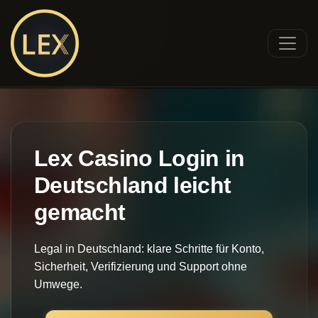
Lex Casino Login in
Deutschland leicht
gemacht
Legal in Deutschland: klare Schritte für Konto,
Sicherheit, Verifizierung und Support ohne
Umwege.