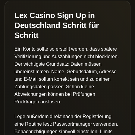
Lex Casino Sign Up in
Deutschland Schritt für
Schritt
Ein Konto sollte so erstellt werden, dass spätere
Verifizierung und Auszahlungen nicht blockieren.
Der wichtigste Grundsatz: Daten müssen
übereinstimmen. Name, Geburtsdatum, Adresse
und E-Mail sollten korrekt sein und zu deinen
Zahlungsdaten passen. Schon kleine
Abweichungen können bei Prüfungen
Rückfragen auslösen.
Lege außerdem direkt nach der Registrierung
eine Routine fest: Passwortmanager verwenden,
Benachrichtigungen sinnvoll einstellen, Limits