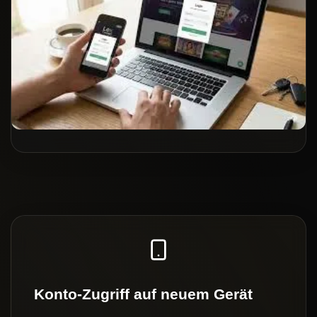
Konto-Zugriff auf neuem Gerät