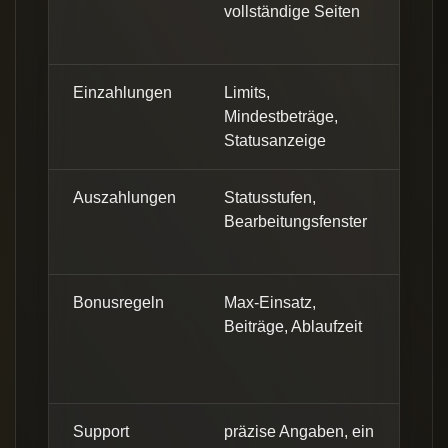
vollständige Seiten
Fot
Sc
Einzahlungen
Limits,
do
Mindestbeträge,
ei
Statusanzeige
„p
Auszahlungen
Statusstufen,
par
Bearbeitungsfenster
me
An
Bonusregeln
Max-Einsatz,
mi
Beiträge, Ablaufzeit
Ei
sp
Support
präzise Angaben, ein
fün