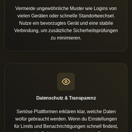
Vermeide ungewöhnliche Muster wie Logins von
vielen Geräten oder schnelle Standortwechsel.
Nutze ein bevorzugtes Gerät und eine stabile
Verbindung, um zusätzliche Sicherheitsprüfungen
zu minimieren.
Datenschutz & Transparenz
Seriöse Plattformen erklären klar, welche Daten
wofür gebraucht werden. Wenn du Einstellungen
für Limits und Benachrichtigungen schnell findest,