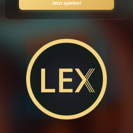
Jetzt spielen!